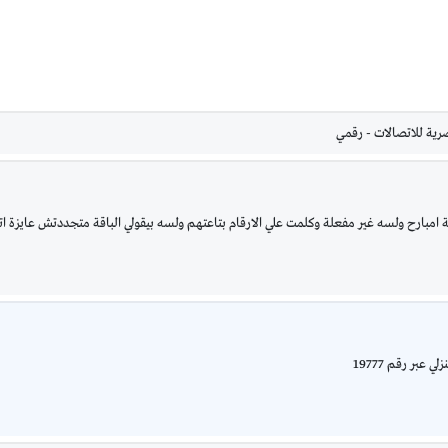
قة امبارح ولسه غير مفعلة وكلمت علي الارقام بتاعتهم ولسه بيقولي الباقة متجددتش عايزة ا
عبر رقم 19777