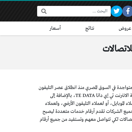
البحث:
عروض
نتائج
أسعار
خرى كانت متواجدة في السوق المصري منذ انطلاق عصر التليفون
المحمول، وقامت المصرية للاتصالات وي بعمل نقلة كبيرة في ذلك المجال، بعد أن تمكنت من الاستحواذ على شركة الانترنت تي إي داتا TE DATA، بالإضافة إلى
ء الموبايل، أو لعملاء التليفون الأرضي، ولعملاء
 جميع الشركات تقدم أرقام خدمات متعددة ليصبح
لمنزلي we شركة المصرية للاتصالات لكي تتواصل معهم وتستفيد من جميع أرقام