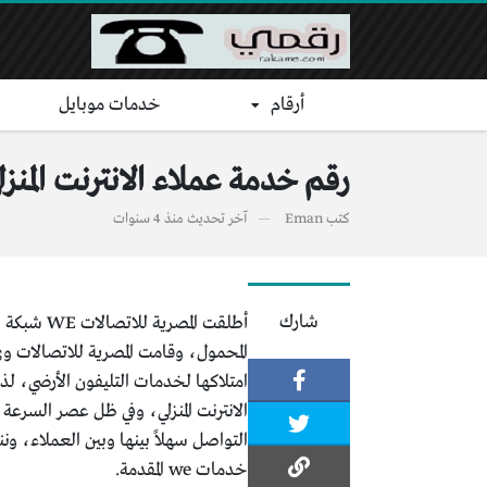
أرقام
خدمات موبايل
رقم خدمة عملاء الانترنت المنزلي we والتليفون الأرضي والموبايل المصرية للات
كتب
Eman
آخر تحديث
منذ 4 سنوات
شارك
أطلقت ال
امتلاكها لخدمات التليفون الأرضي، لذا
الانترنت المنزلي، وفي ظل عصر السر
التواصل سهلاً بينها وبين العملاء، ون
خدمات we المقدمة.