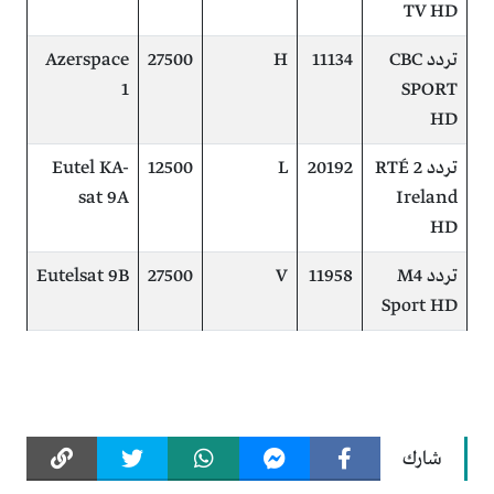
TV HD
تردد CBC
11134
H
27500
Azerspace
1
SPORT
HD
تردد RTÉ 2
20192
L
12500
Eutel KA-
sat 9A
Ireland
HD
تردد M4
11958
V
27500
Eutelsat 9B
Sport HD
شارك