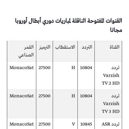
القنوات المفتوحة الناقلة لمباريات دوري أبطال أوروبا
مجانا
القناة
التردد
الاستقطاب
الترميز
القمر
الصناعي
تردد
10804
H
27500
MonacoSat
Varzish
TV 2 HD
تردد
10804
H
27500
MonacoSat
Varzish
TV 3 HD
تردد ASR
10845
V
27500
MonacoSat