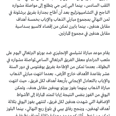
اللقب السادس، بينما البي إس جي يتطلع إلى مواصلة مشواره
الناجح في التشامبيونزليج بعد أن أطاح بجدارة بفريق برشلونة في
ثمن النهائي بمجموع مبارتي الذهاب والإياب بخمسة أهداف
مقابل هدفين، بينما بايرن تمكن من إقصاء لاتسيو بسداسية
مقابل هدفين في مجموع المبارتين.
يقام موعد مباراة تشيلسي الإنجليزي ضد بورتو البرتغالي اليوم على
ملعب الدراجاو معقل الفريق البرتغالي الساعي لمواصلة مشواره في
البطولة، بعدما تمكن من الإطاحة بفريق يوفنتوس في دور الستة
عشر بقاعدة الأهداف خارج الأرض، بعدما انتهت مبارتي الذهاب
والإياب بالتعادل الإيجابي بأربعة أهداف لكل فريق، حيث انتهت
مباراة الذهاب بينهما بفوز بورتو بهدفين مقابل هدف، وتمكن
اليوفي من الفوز بنفس النتيجة إيابا لتمتد المباراة إلى الأشواط
الإضافية التي شهدت هدفين لكل فريق، لتنتهي بفوز اليوفي بثلاثة
أهداف لهدفين، وينجح رفاق بيبي في بلوغ ربع النهائي، بينما البلوز
تمكن من تخطي أتلتيكو مدريد بجدارة بثلاثة أهداف نظيفة في