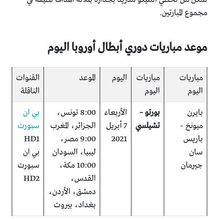
مجموع المبارتين.
موعد مباريات دوري أبطال أوروبا اليوم
مباريات
مباريات
اليوم
الموعد
القنوات
اليوم
اليوم
الناقلة
بايرن
بورتو –
الأربعاء
8:00 تونس،
بي ان
ميونخ –
تشيلسي
7 أبريل
الجزائر، المغرب
سبورت
باريس
2021
9:00 مصر،
HD1
سان
ليبيا، السودان
بي ان
جيرمان
10:00 مكة،
سبورت
القدس،
HD2
دمشق، الأردن،
بغداد، بيروت