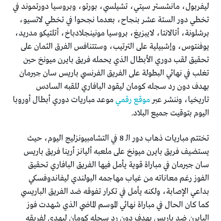
ليفربول، مانشستر سيتي، تشيلسي، بورتو، وبروسيا دورتموند في
تخطي دور الستة عشر بنجاح، بعدما نجحوا في تخطي لاتسيو،
برشلونة، أتالانتا، لايبزيغ، بروسيا مونينجلادباخ، أتلتيكو مدريد،
يوفنتوس، وإشبيلية على الترتيب، وستتنافس الفرق الثمان على
تحقيق لقب دوري الأبطال الذي يحمله فريق بايرن ميونخ حين
تغلب في نهائي البطولة على الفريق الفرنسي باريس سان جيرمان
بهدف دون رد سجله كومان ليقود البافاري للقبه السادس
تاريخيا، وننشر عبر
موقع رقمي
موعد مباريات دوري أبطال أوروبا
اليوم بتوقيت جميع البلاد.
تختتم مباريات ذهاب دور الـ 8 في التشامبيونزليج اليوم، حيث
يستضيف فريق بايرن ميونخ على ملعبه أليانز أرينا فريق باريس
سان جيرمان في مباراة قوية يأمل فيها الفريق البافاري تحقيق
الفوز رغم معاناته من غياب مهاجمه البولندي ليفاندوفسكي
بداعي الإصابة، ولكنه يأمل في تكرار تفوقه ضد الفريق الباريسي
كما كان الحال في مباراة نهائي الموسم الماضي الذي شهدت فوز
البايرن ضد باريس بهدف دون رد سجله كومان ليهدي لفريقه