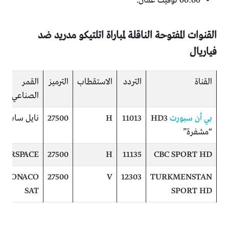
00:00 توقيت عمان.
القنوات المفتوحة الناقلة لمباراة اتلتيكو مدريد ضد
فياريال
القناة
التردد
الاستقطاب
الترميز
القمر
الصناعي
بي أن سبورت
HD3
11013
H
27500
نايل سات
“مشفرة”
ZERSPACE
27500
H
11135
CBC SPORT HD
mONACO
27500
V
12303
TURKMENSTAN
SAT
SPORT HD