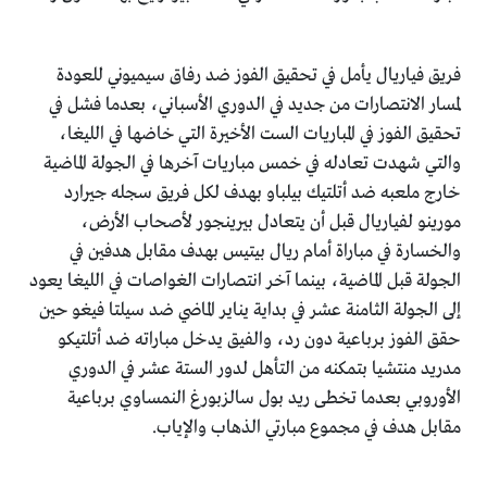
فريق فياريال يأمل في تحقيق الفوز ضد رفاق سيميوني للعودة
لمسار الانتصارات من جديد في الدوري الأسباني، بعدما فشل في
تحقيق الفوز في المباريات الست الأخيرة التي خاضها في الليغا،
والتي شهدت تعادله في خمس مباريات آخرها في الجولة الماضية
خارج ملعبه ضد أتلتيك بيلباو بهدف لكل فريق سجله جيرارد
مورينو لفياريال قبل أن يتعادل بيرينجور لأصحاب الأرض،
والخسارة في مباراة أمام ريال بيتيس بهدف مقابل هدفين في
الجولة قبل الماضية، بينما آخر انتصارات الغواصات في الليغا يعود
إلى الجولة الثامنة عشر في بداية يناير الماضي ضد سيلتا فيغو حين
حقق الفوز برباعية دون رد، والفيق يدخل مباراته ضد أتلتيكو
مدريد منتشيا بتمكنه من التأهل لدور الستة عشر في الدوري
الأوروبي بعدما تخطى ريد بول سالزبورغ النمساوي برباعية
مقابل هدف في مجموع مبارتي الذهاب والإياب.