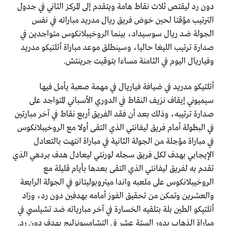
دون رد ليقتص ثلاث نقاط هامة ويتقدم إلى المركز الثاني في جدول
الترتيب مؤقتا لحين خوض فريق ريال مدريد مباراته في نفس
الجولة ضد ريال سوسيداد، بينما الروخيبلانكوس متواجدين في
صدارة ترتيب الليغا حاليا، وسينطلق موعد مباراة أتلتيكو مدريد
وفياريال اليوم في الثامنة مساءا بتوقيت جرينتش.
أتلتيكو مدريد في ضيافة فياريال في مهمة صعبة يأمل فيها
سيميوني إيقاف نزيف النقاط في الدوري الأسباني المتواجد على
صدارة ترتيبه، وذلك بعد أن فقد الفريق أربع نقاط في آخر مبارتين
في البطولة أمام فريق ليفانتي الذي التقى أولا مع الروخيبلانكوس
في مباراة مؤجلة من الجولة الثانية في مباراة انتهت بالتعادل
الإيجابي بهدف لكل فريق سجله لورنتي ليعادل هدف بردهي الذي
تقدم به لفريق ليفانتي الذي التقى بعدها بأيام قليلة مع
الروخيبلانكوس على ملعبه واندا ميتروبوليتانو في الجولة الرابعة
والعشرين وتمكن من تحقيق الفوز أمامه بهدفين دون رد، وزاد
أتلتيكو الطين بلة بتلقيه الخسارة في آخر مبارياته ضد تشيلسي في
مباراة الذهاب بدور الستة عشر في التشامبيونزليج بهدف دون رد.