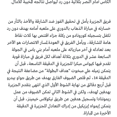
الكأس أمام النصر بثلاثية دون رد ليواصل نتائجه المخيبة للآمال.
فريق الجزيرة يأمل في تحقيق الفوز ضد الشارقة والأخذ بالثأر من
خسارته في مباراة الذهاب بالدوري على ملعبه أمامه بهدف دون رد
تكفل بتسجيله كورونادو من ركلة جزاء اقتنص بها ثلاث نقاط
هامة للشارقة، ويأمل الفريق في العودة لمسار الانتصارات هو الآخر
بعد تعادله في آخر مبارياته على ملعبه أمام بني ياس في الجولة
السابعة عشر في الدوري بثلاثة أهداف لكل فريق في مباراة قوية
تقدم فيها كيواس مبكرا للجزيرة في الدقيقة التاسعة، قبل أن
يتمكن زميله علي مبخوت “هداف البطولة” من مضاعفة النتيجة في
الدقيقة 14، ثم قلص الضيوف الفارق بهدف عن طريق جواو بيدرو
قبل أربع دقائق من نهاية الشوط الأول الذي انتهى بتقدم الجزيرة
بهدفين لهدف، ولكن في الشوط الثاني تمكن الضيوف من عمل
ريمونتادا وتسجيل هدفين عن طريق نيكولاس خيمينز، قبل أن
يتمكن إيمواه إيزيكيل من إدراك التعادل للجزيرة في الدقيقة
الأخيرة من المباراة.