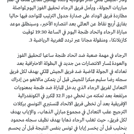
مباريات الجولة، ويأمل فريق الرجاء تحقيق الفوز اليوم لمواصلة
مطاردة فريق الوداد على صدارة جدول الترتيب المتواجد فيها حاليا
بفارق أربع نقاط عن العالمي بعد انتصاره الأخير، وسينطلق موعد
مباراة الرجاء واتحاد طنجة اليوم في الساعة 19:30 توقيت
كازبلانكا، ومنقولة مجانا عبر تردد المغربية الرياضية 3.
الرجاء في مهمة صعبة ضد اتحاد طنجة ساعيا لتحقيق الفوز
والعودة لمسار الانتصارات من جديد في البطولة الاحترافية بعد
تعادله في الجولة الماضية ضد فريق الجيش الملكي بهدف لكل فريق
سجله رضا سليم مبكرا للجيش قبل أن يتمكن مالانغو من إدراك
التعادل لفريق الرجاء الذي يدخل المباراة ضد طنجة بمعنويات
مرتفعة بعد تمكنه من تخطي دور الـ 32 المكرر في الكونفدرالية
الإفريقية بعد أن تخطى فريق الاتحاد المنستيري التونسي بركلات
الترجيج عقب التعادل في مجموع مبارتي الذهاب، والإياب بهدف
لكل فريق، حيث تغلب الرجاء ذهابا بهدف نظيف سجله محمود
بنحليب قبل أن يخسر إيابا في تونس بنفس النتيجة قبل أن يحسم