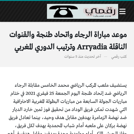
موعد مباراة الرجاء واتحاد طنجة والقنوات
الناقلة Arryadia وترتيب الدوري المغربي
كتب
رقمي
آخر تحديث
منذ 5 سنوات
يستضيف ملعب المركب الرياضي محمد الخامس مقابلة الرجاء
الرياضي ضد إتحاد طنجة اليوم الجمعة 25 فيفري 2021 في ختام
مباريات الجولة السابعة من مباريات البطولة المغربية الاحترافية
التي شهدت تمكن فريق الوداد من تحقيق فوز ثمين خارد الديار
ضد نهضة الزمامرة بهدفين مقابل هدف وحيد، بينما تعادل فريق
نهضة بركان على ملعبه أمام شباب المحمدية بهدف لكل فريق،
وفاز الجيش الملكي أمام مولودية وجدة بهدفين مقابل هدف في أهم