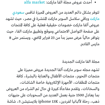
أحدث عروض مجلة الفا ماركت:
alfa market
تتوفر بشكل دائم العديد من العروض المميزة تنافس
سعودي
ماركت
وباقي سلاسل السوبر ماركت المنتشرة في مصر، حيث تشهد
عروض ألفا ماركت خصومات حقيقية فعلية على كافة المنتجات
على صفحة التواصل الاجتماعي وموقع وتطبيق ماركت الفا، حيث
يتوافر حالياً عرض مميز بدأ من 23 فبراير الماضي، ويستمر حتى 8
مارس القادم.
مجلة الفا ماركت الجديدة
تشهد مجله سوبر ماركت ألفا الجديدة عروض مميزة على
منتجات اللحوم، منتجات الأطفال والعناية بالبشرة، كافة
منتجات المنظفات، الأجهزة الإلكترونية خاصة الشاشات،
والسخانات، وتقدم مفاجأة كبيرة في حال تم الشراء من العروض
بما يعادل 1500 جنية بعمل العديد من السحوبات على جنيهات
ذهب، رحلة لألبانيا لفردين، iphone 13K بلايستيشن 5، شاشة