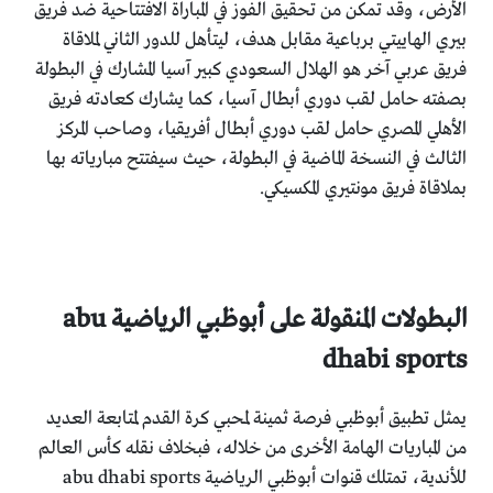
الأرض، وقد تمكن من تحقيق الفوز في المباراة الافتتاحية ضد فريق
بيري الهاييتي برباعية مقابل هدف، ليتأهل للدور الثاني لملاقاة
فريق عربي آخر هو الهلال السعودي كبير آسيا المشارك في البطولة
بصفته حامل لقب دوري أبطال آسيا، كما يشارك كعادته فريق
الأهلي المصري حامل لقب دوري أبطال أفريقيا، وصاحب المركز
الثالث في النسخة الماضية في البطولة، حيث سيفتتح مبارياته بها
بملاقاة فريق مونتيري المكسيكي.
البطولات المنقولة على أبوظبي الرياضية abu
dhabi sports
يمثل تطبيق أبوظبي فرصة ثمينة لمحبي كرة القدم لمتابعة العديد
من المباريات الهامة الأخرى من خلاله، فبخلاف نقله كأس العالم
للأندية، تمتلك قنوات أبوظبي الرياضية abu dhabi sports