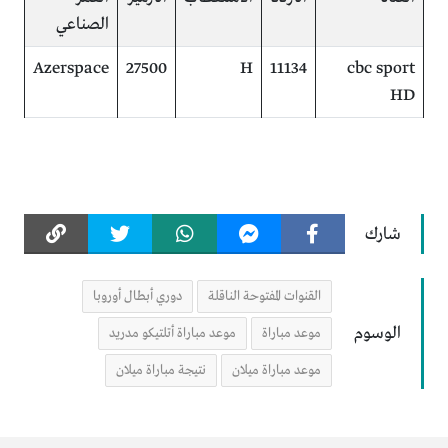
الصناعي
Azerspace
27500
H
11134
cbc sport
HD
شارك
القنوات المفتوحة الناقلة
دوري أبطال أوروبا
الوسوم
موعد مباراة
موعد مباراة أتلتيكو مدريد
موعد مباراة ميلان
نتيجة مباراة ميلان