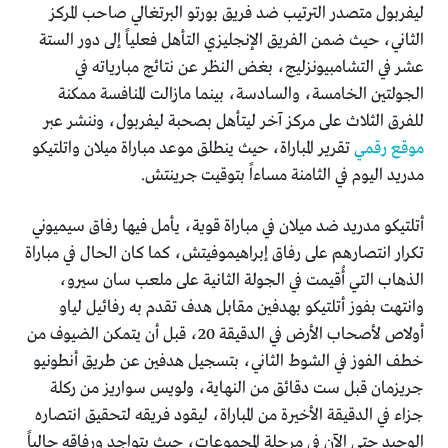
ليفربول متصدر الترتيب ضد فريق بورتو البرتغالي صاحب المركز
الثاني، حيث ضمن الفريق الإنجليزي التأهل فعلياً إلى دور الستة
عشر في التشامبيونزليج، بغض النظر عن نتائج مبارياته في
الجولتين الخامسة، والسادسة، بينما مازالت المنافسة ممكنة
للفرق الثلاث على مركز آخر ليتأهل بصحبة ليفربول، وننشر عبر
موقع رقمي
تقرير المباراة، حيث ينطلق موعد مباراة ميلان واتلتيكو
مدريد اليوم في الثامنة مساءاً بتوقيت جرينتش.
أتلتيكو مدريد ضد ميلان في مباراة قوية، يأمل فيها رفاق سيميوني
تكرار انتصارهم على رفاق إبراهيموفيتش، كما كان الحال في مباراة
الذهاب التي أُقيمت في الجولة الثانية على ملعب سان سيرو،
وانتهت بفوز أتلتيكو بهدفين مقابل هدف تقدم به رفائيل لياو
أولاص لأصحاب الأرض في الدقيقة 20، قبل أن يتمكن الضيوف من
خطف الفوز في الشوط الثاني، بتسجيل هدفين عن طريق أنطونيو
جريزمان قبل ست دقائق من النهاية، ولويس سواريز من ركلة
جزاء في الدقيقة الأخيرة من المباراة، ليقود فريقه لتحقيق انتصاره
الوحيد حتى الآن في مرحلة المجموعات، حيث يتواجد ورفاقه حالياً