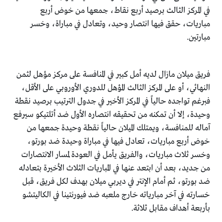
في المركز الثالث برصيد أربع نقاط، جمعها من خوض أربع
مباريات، حقق فيها انتصار وحيد، وتعادل في مباراة، وخسر
مبارتين.
فريق ميلان مازال لديه أمل كبير في المنافسة على مركز مؤهل لثمن
النهائي، أو على المركز الثالث المؤهل للدوري الأوروبي على الأقل،
فبرغم تواجده حالياً في المركز الأخير في جدول الترتيب برصيد نقطة
وحيدة، إلا أن تمكنه من تحقيقه انتصاره الأول ضد أتلتيكو سيرفع
آماله للمنافسة، ويمتلك الميلان حالياً نقطة وحيدة جمعها من
خوض أربع مباريات، تعادل فيها في مباراة وحيدة ضد بورتو،
وخسر ثلاث مباريات، والفريق يأمل في العودة لمسار الانتصارات
من جديد، بعد أن ابتعد عنها في المباريات الثلاث الأخيرة بتعادله
ضد بورتو، ثم أمام الإنتر في ديربي ميلان بهدف لكل فريق، قبل
خسارته في آخر مبارياته خارج ملعبه ضد فيورنتينا في الكاليتشو
بأربعة أهداف مقابل ثلاثة.