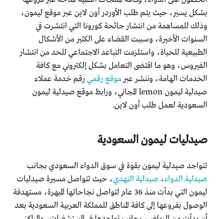
بشكل يسير، حيث يتم طلب الأوردر أون لاين عبر موقع ليمون،
وذلك للمساهمة من انتشار جائحة كورونا التي انتشرت في
السنوات الأخيرة، وسببت القضاء على الكثير من الأشكال
الطبيعية للحياة، واستلزمت التباعد الاجتماعي للحد من انتشار
الفيروس، وهو ما اقتضى التعامل بشكل إلكتروني مع كافة
الخدمات الهامة، وننشر عبر
موقع رقمي
رقم خدمة عملاء
صيدلية ليمون lemon المجاني، ورابط موقع صيدلية ليمون
السعودية لعمل طلب أون لاين.
صيدليات ليمون السعودية
تتواجد صيدلية ليمون بقوة في سوق الدواء السعودي بجانب
صيدلية الدواء
،
صيدلية النهدي
، حيث تتواصل مسيرة صيدليات
ليمون التي بدأت منذ 36 عام لتواصل نجاحاتها المبهرة، مستهدفة
الوصول بفروعها إلى كافة المناطق للمملكة العربية السعودية بعد
أن بدأت من الرياض، بجانب تواجدها في المستشفيات، والمراكز