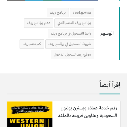
reef.gov.sa
برنامج ريف
برنامج ريف للدعم المادي
دعم برنامج ريف
الوسوم
رابط التسجيل في برنامج ريف
شروط التسجيل في برنامج ريف
كم دعم ريف
موقع ريف تسجيل الدخول
إقرأ أيضاً
رقم خدمة عملاء ويسترن يونيون
السعودية وعناوين فروعه بالمملكة