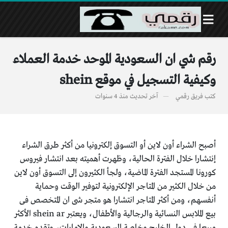
رقم شي ان السعودية الموحد خدمة العملاء
وكيفية التسجيل في موقع shein
كتب
فريق رقمي
آخر تحديث
منذ 4 سنوات
أصبح الشراء أون لاين أو التسوق إلكترونيا من أكثر طرق الشراء
إنتشارا خلال الفترة الحالية، وظهرت أهميته بعد انتشار فيروس
كورونا المستجد الفترة الماضية، ولجأ الكثيرون إلى التسوق أون لاين
من خلال الكثير من المتاجر الإلكترونية لتوفير الوقت وحماية
أنفسهم، ومن أكثر المتاجر انتشارا هو متجر شى ان المتخصص فى
بيع الملابس النسائية والرجالية والأطفال، ويعتبر shein ar الأكثر
مبيعا فى دول الخليج وخاصة السعودية والامارات، وتقدم خدمة