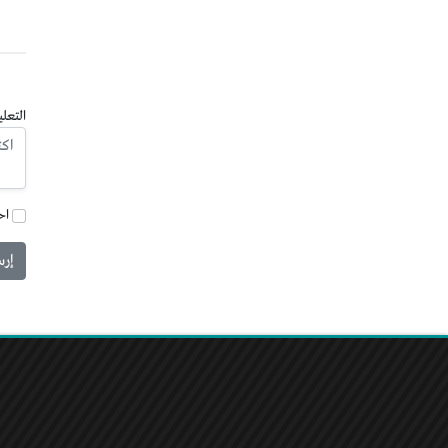
التعلي
اح