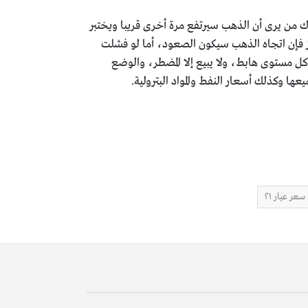
منهم من يقول أن اتجاه الذهب هو الانخفاض لما تحت 3900$ للأوقية، وهناك من يرى أن الذهب سيرتفع مرة أخرى قريبا ويختبر
مز فإن اتجاه الذهب سيكون الصعود، أما لو فشلت
كل مستوى هابط، ولا يبيع إلا المضطر، والوضع
ها وكذلك أسعار النفط والمواد البترولية.
سعر عيار ٢١