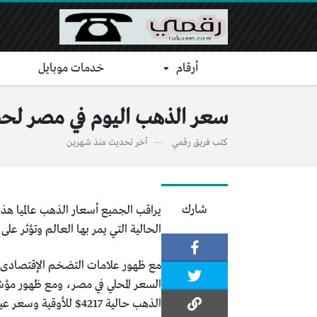
أرقام
خدمات موبايل
سعر الذهب اليوم في مصر لحظيا
كتب
فريق رقمي
آخر تحديث
منذ شهرين
شارك
يراقب الجميع أسعار الذهب عالميا هذه
الحالية التي يمر بها العالم وتؤثر ع
مع ظهور علامات التضخم الإقتصادى الع
الذهب حالية 4217$ للأوقية وسعر عيار ٢١ في مصر وصل إلى 6270 جنيه حاليا.