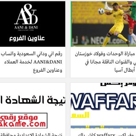
مباراة الوحدات وفولاد خوزستان
رقم اني وداني السعودية واتساب
ني والقنوات الناقلة مجانا في
AANI&DANI لخدمة العملاء
أبطال آسيا
وعناوين الفروع
تطبيق وفر اكس waffarx كاش باك
نتيجة الشهادة الإعدادية محافظة