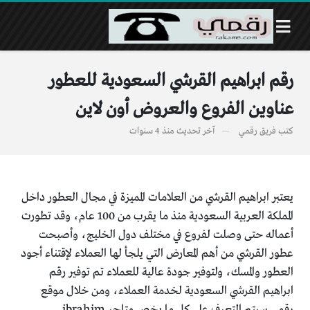
رقم ابراهيم القرشي السعودية للعطور
عناوين الفروع والعروض أون لاين
كتب
فريق رقمي
آخر تحديث
منذ 4 سنوات
يعتبر ابراهيم القرشي من العلامات المميزة في مجال العطور داخل
المملكة العربية السعودية منذ ما يقرب من 100 عام، وقد تطورت
أعماله حتى وصلت لفروع في مختلف دول الخليج، وأصبحت
عطور القرشي من أهم المعارض التي يلجأ لها العملاء لإقتناء أجود
العطور والمسك، ولتوفير جودة عالية للعملاء تم توفير رقم
ابراهيم القرشي السعودية لخدمة العملاء، ومن خلال موقع
رقمي سيتم التعرف على كل ما يخص متاجر ibrahim