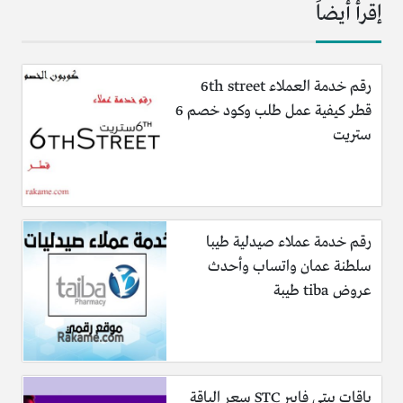
إقرأ أيضاً
رقم خدمة العملاء 6th street
قطر كيفية عمل طلب وكود خصم 6
ستريت
رقم خدمة عملاء صيدلية طيبا
سلطنة عمان واتساب وأحدث
عروض tiba طيبة
باقات بيتي فايبر STC سعر الباقة