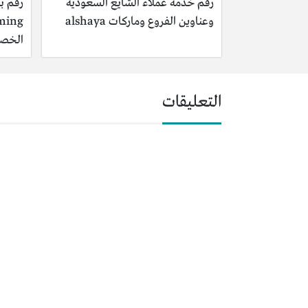
رقم خدمة عملاء الشايع السعودية
رقم ب
وعناوين الفروع وماركات alshaya
الخصم
التعليقات