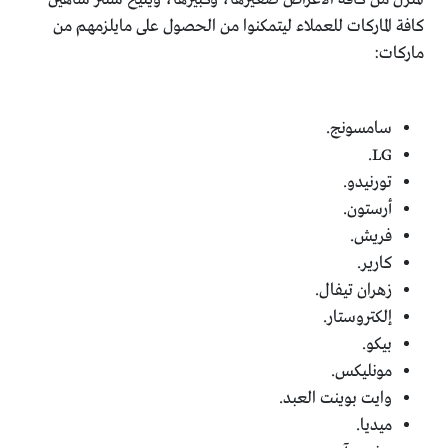
كافة الماركات للعملاء ليتمكنوا من الحصول على مايلزمهم من
ماركات:
سامسونج.
LG.
تورنيدو.
أرستون.
فريش.
كارير.
زهران تيفال.
إلكتروستار.
بيكو.
مونليكس.
وايت بوينت العبد.
ميديا.