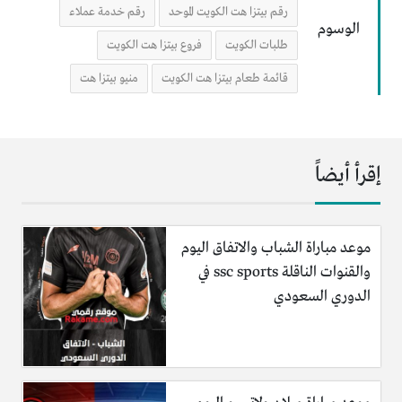
رقم بيتزا هت الكويت الموحد
رقم خدمة عملاء
الوسوم
طلبات الكويت
فروع بيتزا هت الكويت
قائمة طعام بيتزا هت الكويت
منيو بيتزا هت
إقرأ أيضاً
موعد مباراة الشباب والاتفاق اليوم
والقنوات الناقلة ssc sports في
الدوري السعودي