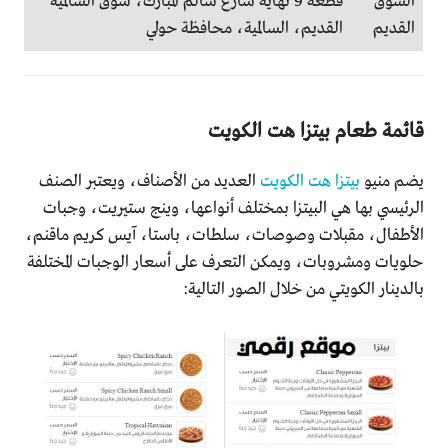
السوق
قطعة 9 نهاية شارع سالم المبارك، سوق السالمية
القديم
القديم، السالمية، محافظة حولي
قائمة طعام بيتزا هت الكويت
يضم منيو
بيتزا هت الكويت
العديد من الأصناف، ويعتبر الصنف
الرئيسي بها هي البيتزا بمختلف أنواعها، وينج ستيريت، وجبات
الأطفال، مقبلات وصوصات، سلطات، باستا، آيس كريم ماقنم،
حلويات ومشروبات، ويمكن التعرف على أسعار الوجبات المختلفة
بالدينار الكويتي من خلال الصور التالية: