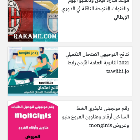
موعد مباراة ميلان ولاتسيو اليوم
والقنوات المفتوحة الناقلة في الدوري
الإيطالي
نتائج التوجيهي الامتحان التكميلي
2021 الثانوية العامة الأردن رابط
tawjihi.jo
رقم مونجيني دليفري الخط
الساخن أرقام وعناوين الفروع منيو
وعروض monginis