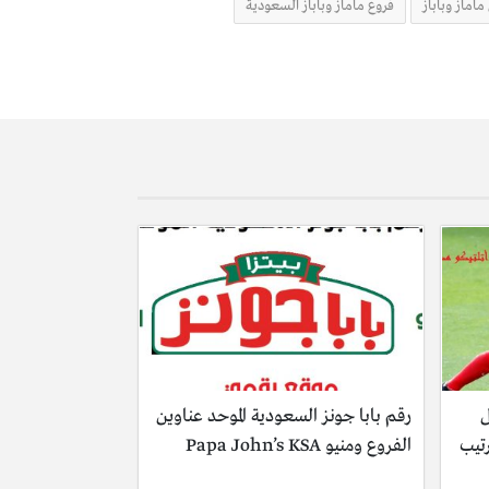
اماز وباباز
فروع ماماز وباباز السعودية
ل
رقم بابا جونز السعودية الموحد عناوين
رتيب
الفروع ومنيو Papa John’s KSA