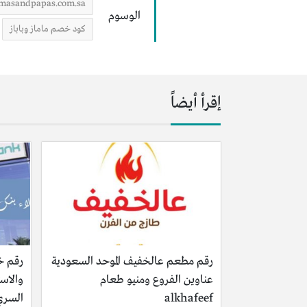
masandpapas.com.sa
الوسوم
كود خصم ماماز وباباز
إقرأ أيضاً
رقم مطعم عالخفيف الموحد السعودية
رقم خ
عناوين الفروع ومنيو طعام
والاست
alkhafeef
السري 