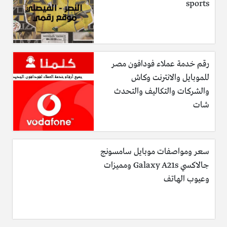
sports
رقم خدمة عملاء فودافون مصر
للموبايل والانترنت وكاش
والشركات والتكاليف والتحدث
شات
سعر ومواصفات موبايل سامسونج
جالاكسي Galaxy A21s ومميزات
وعيوب الهاتف