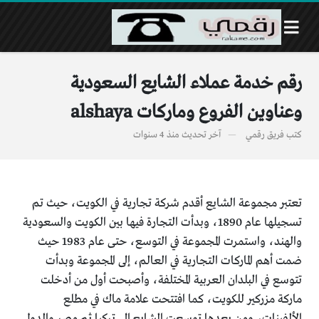
رقم خدمة عملاء الشايع السعودية
وعناوين الفروع وماركات alshaya
كتب
فريق رقمي
آخر تحديث
منذ 4 سنوات
تعتبر مجموعة الشايع أقدم شركة تجارية في الكويت، حيث تم
تسجيلها عام 1890، وبدأت التجارة فيها بين الكويت والسعودية
والهند، واستمرت المجموعة في التوسع، حتى عام 1983 حيث
ضمت أهم الماركات التجارية في العالم، إلى المجموعة وبدأت
تتوسع في البلدان العربية المختلفة، وأصبحت أول من أدخلت
ماركة مزركير للكويت، كما افتتحت علامة ماك في مطلع
الألفينات، ومن بعدها توسعت الشايع إلى تركيا ثم مصر والدول