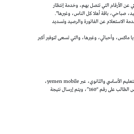
ي عن الأرقام التي تتصل بهم، وخدمة إنتظار
د، صباحي، باقة أهلا كل الناس، وغيرها”.
مة الاستعلام عن الفاتورة والرصيد وتسديد
ايا ماكس، وأحبائي، وغيرها، والتي تسعى لتوفير أكبر
مؤخرا مع وزارة التربية والتعليم، في إمكانية الإستعلام عن نتائج طلاب مرحة إتمام التعليم الأساسي والثانوي، عبر yemen mobile،
للتيسير على الطلاب إمكانية الحصول على درجاتهم بسهولة وبشكل أسرع، بإرسال رسالة تحتوي على رقم جلوس الطالب على رقم “160”، ويتم إرسال نتيجة