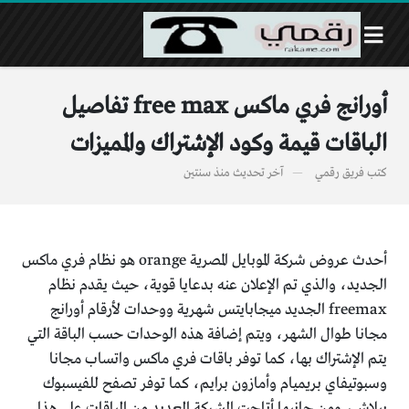
أورانج فري ماكس free max تفاصيل
الباقات قيمة وكود الإشتراك والمميزات
كتب
فريق رقمي
آخر تحديث
منذ سنتين
أحدث عروض شركة الموبايل المصرية orange هو نظام فري ماكس
الجديد، والذي تم الإعلان عنه بدعايا قوية، حيث يقدم نظام
freemax الجديد ميجابايتس شهرية ووحدات لأرقام أورانج
مجانا طوال الشهر، ويتم إضافة هذه الوحدات حسب الباقة التي
يتم الإشتراك بها، كما توفر باقات فري ماكس واتساب مجانا
وسبوتيفاي بريميام وأمازون برايم، كما توفر تصفح للفيسبوك
ببلاش، ومن جانبها أتاحت الشركة العديد من الباقات على هذا