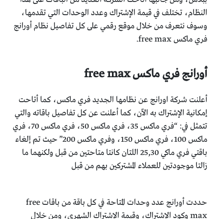
النظام، تختلف في قيمة الإشتراك وعدد الوحدات التي تقدمها،
وسوف نتعرف من خلال موقع رقمي على كل تفاصيل نظام أورانج
فري ماكس free max.
أورانج فري ماكس free max
أعلنت شركة اورانج عن نظامها الجديد فري ماكس، كما أتاحت
إمكانية الإشتراك به الآن، كما أعلنت عن كل تفاصيل باقاته والتي
تتمثل في: “فري ماكس 35، فري ماكس 50، فري ماكس 70، فري
ماكس 100، فري ماكس 150، وفري ماكس 200” حيث تم إلغاء
باقتي فري ماكي 25,30 اللتان كانتا متاحتين من قبل ولكنهما ما
زالتا موجودتين للعملاء المشتركين بهم من قبل
حددت أورانج عدد وحدات المتاحة في كل باقة من باقات free
max وكود الإشتراك، وقيمة الإشتراك الشهرى، ومن خلال