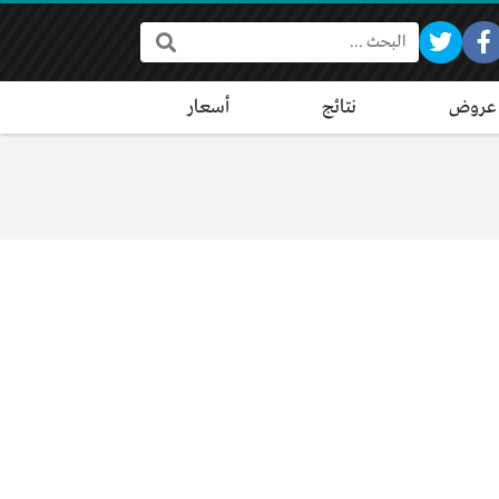
البحث:
عروض
نتائج
أسعار