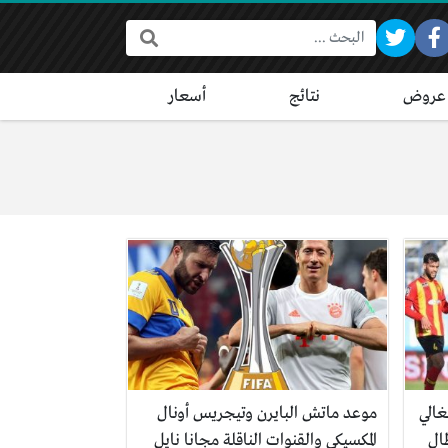
البحث:
عروض
نتائج
أسعار
غالي
موعد ماتش البايرن وتيجريس أونال
ال
المكسيكي والقنوات الناقلة مجانا نايل