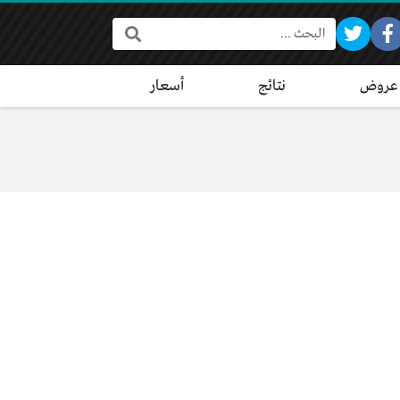
البحث:
عروض
نتائج
أسعار