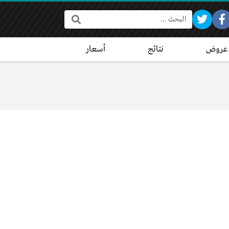
البحث:
عروض
نتائج
أسعار