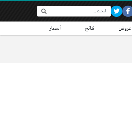
البحث:
عروض
نتائج
أسعار