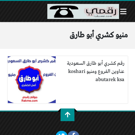
منيو كشري أبو طارق
رقم كشري أبو طارق السعودية
عناوين الفروع ومنيو koshari
abutarek ksa