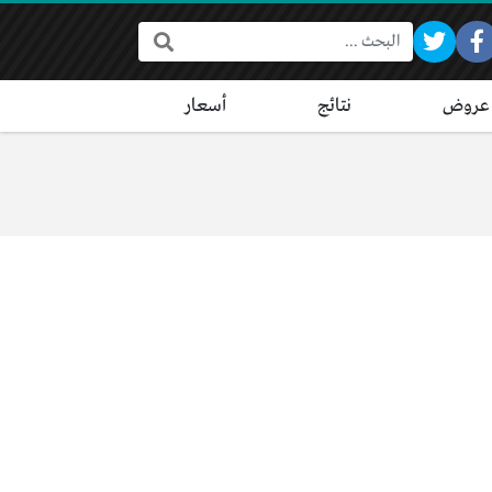
البحث:
عروض
نتائج
أسعار