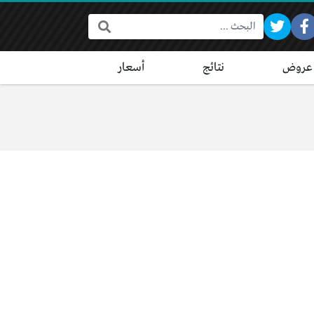
البحث:
عروض
نتائج
أسعار