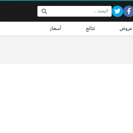
البحث:
عروض
نتائج
أسعار