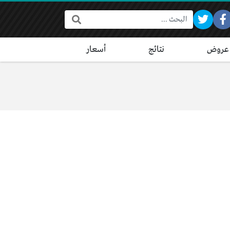
البحث:
عروض
نتائج
أسعار