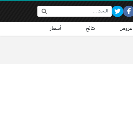
البحث:
عروض
نتائج
أسعار