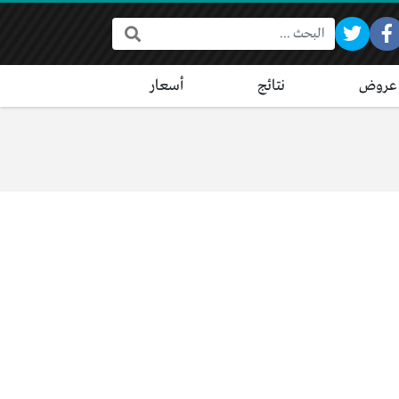
البحث:
عروض
نتائج
أسعار