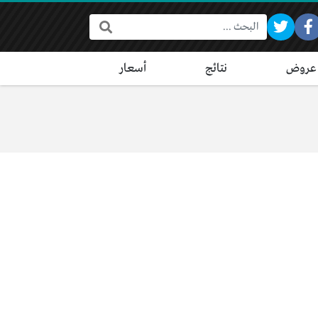
البحث:
عروض
نتائج
أسعار