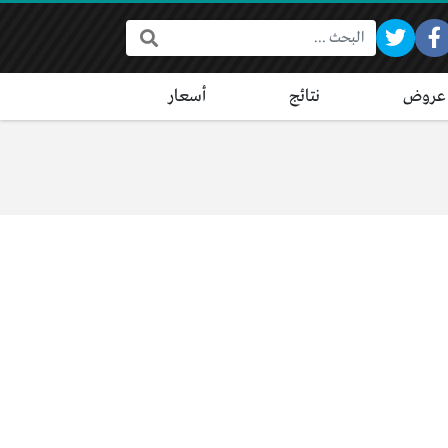
البحث:
عروض
نتائج
أسعار