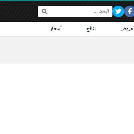
البحث:
عروض
نتائج
أسعار