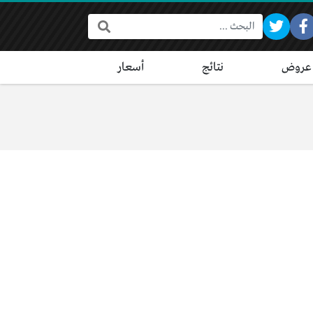
البحث:
عروض
نتائج
أسعار