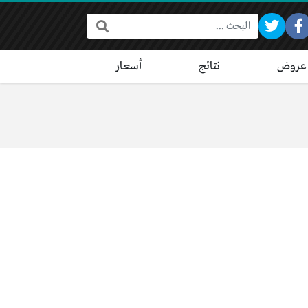
البحث:
عروض
نتائج
أسعار