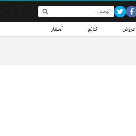
البحث:
عروض
نتائج
أسعار