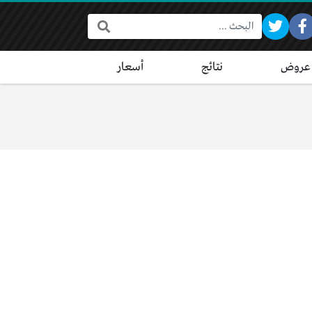
البحث:
عروض
نتائج
أسعار