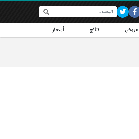
البحث:
عروض
نتائج
أسعار