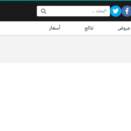
البحث:
عروض
نتائج
أسعار