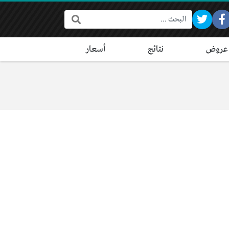
البحث:
عروض
نتائج
أسعار