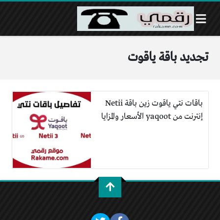
تجديد باقة ياقوت
باقات نتي ياقوت زين باقة Netii
إنترنت من yaqoot الأسعار والمزايا