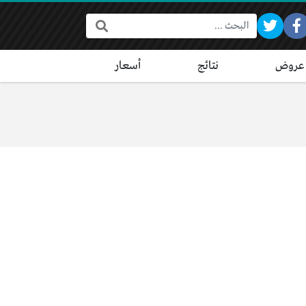
البحث:
عروض
نتائج
أسعار