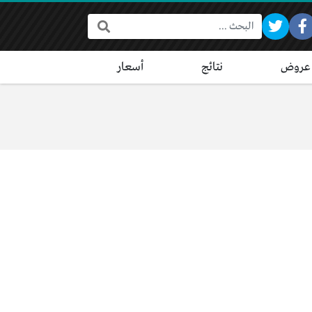
البحث:
عروض
نتائج
أسعار