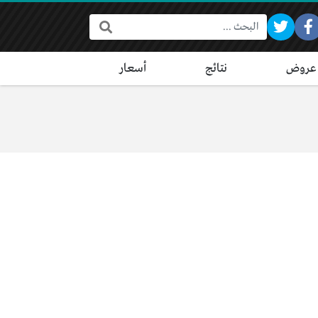
البحث:
عروض
نتائج
أسعار