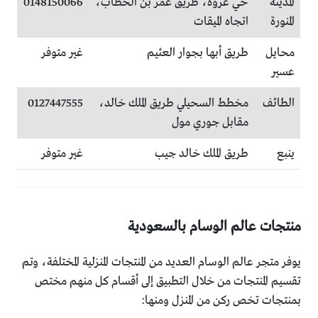
المدينة
حي عروة، طريق عمر بن الخطاب،
0148150066
المنورة
اتجاه الميقات
محايل
طريق أبها بجوار العثيم
غير متوفر
عسير
الطائف
مخطط السحيلي طريق الملك خالد،
0127447555
مقابل جوري مول
ينبع
طريق الملك خالد جيب
غير متوفر
منتجات عالم الوسام بالسعودية
يوفر متجر عالم الوسام العديد من المنتجات المنزلية المختلفة، وتم
تقسيم المنتجات من خلال التطبيق إلى أقسام كل منهم مختص
بمنتجات تخص ركن من المنزل ومنها: