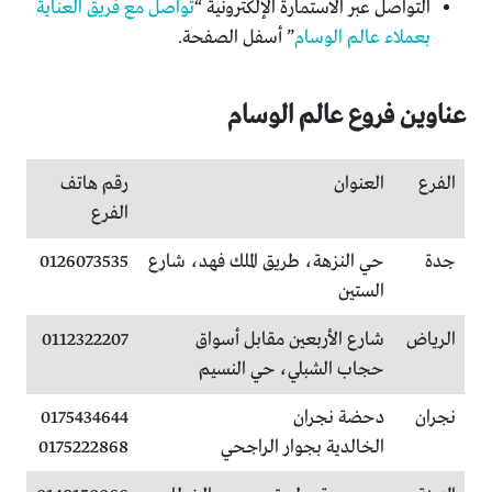
التواصل عبر الاستمارة الإلكترونية “
تواصل مع فريق العناية
بعملاء عالم الوسام
” أسفل الصفحة.
عناوين فروع عالم الوسام
الفرع
العنوان
رقم هاتف
الفرع
جدة
حي النزهة، طريق الملك فهد، شارع
0126073535
الستين
الرياض
شارع الأربعين مقابل أسواق
0112322207
حجاب الشبلي، حي النسيم
نجران
دحضة نجران
0175434644
الخالدية بجوار الراجحي
0175222868